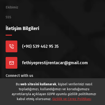
Ekibimiz
SSS
İletişim Bilgileri
(+90) 539 462 95 35
fethiyeprestijrentacar@gmail.com
Connect with us
Bu
web sitesini kullanarak
, kişisel verilerinizi nasıl
topladığımızı, kullandığımızı ve koruduğumuzu
ayrıntılarıyla açıklayan
GDPR uyumlu gizlilik politikamızı
kabul etmiş olursunuz.
Gizlilik ve Çerez Politikası
Telif Hakkı © 2022 - 2025 www.fethiyeprestijrentacar.com -