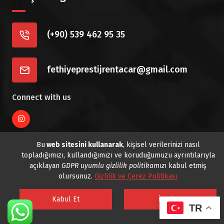
(+90) 539 462 95 35
fethiyeprestijrentacar@gmail.com
Connect with us
Bu
web sitesini kullanarak
, kişisel verilerinizi nasıl
Telif Hakkı © 2022 - 2025 www.fethiyeprestijrentacar.com -
topladığımızı, kullandığımızı ve koruduğumuzu ayrıntılarıyla
Tüm Hakları Saklıdır
açıklayan
GDPR uyumlu gizlilik politikamızı
kabul etmiş
olursunuz.
Gizlilik ve Çerez Politikası
PCI-DSS Ödeme Güvenliği
Kabul Et
İptal Et
TR
7/24 Canlı Destek
Korumalı Alışveriş