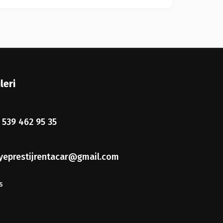
leri
 539 462 95 35
iyeprestijrentacar@gmail.com
s