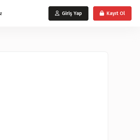
Giriş Yap
Kayıt Ol
z