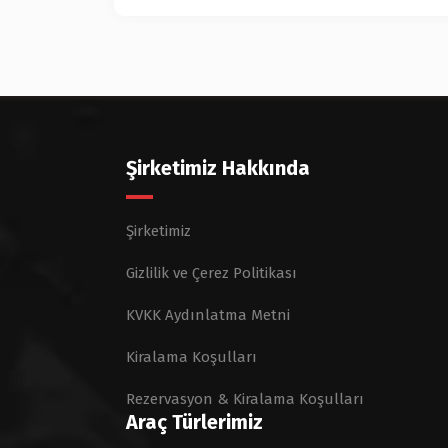
Şirketimiz Hakkında
Şirketimiz
Gizlilik ve Çerez Politikası
KVKK Aydınlatma Metni
Kiralama Koşulları
Rezervasyon & Kiralama Koşulları
Araç Türlerimiz